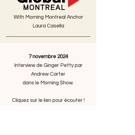
With Morning Montreal Anchor
Laura Casella
7 novembre 2024
Interview de Ginger Petty par
Andrew Carter
dans le Morning Show.
Cliquez sur le lien pour écouter !
L'entretien se déroule en anglais.
https://omny.fm/shows/cjad-800/an-
event-that-gathers-new-holiday-